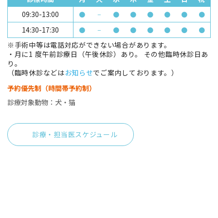
09:30-13:00
●
−
●
●
●
●
●
●
14:30-17:30
●
−
●
●
●
●
●
●
※手術中等は電話対応ができない場合があります。
・月に1 度午前診療日（午後休診）あり。 その他臨時休診日あ
り。
（臨時休診などは
お知らせ
でご案内しております。）
予約優先制（時間帯予約制）
診療対象動物：犬・猫
診療・担当医スケジュール