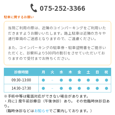
075-252-3366
駐車に関するお願い
当院ご利用の際は、近隣のコインパーキングをご利用いた
だきますようお願いいたします。路上駐車は近隣の方々や
通行車両のご迷惑となりますので、ご遠慮ください。
また、コインパーキングの駐車券・駐車証明書をご提示い
ただくと、診察料より500円の割引をさせていただいてお
りますので受付までお持ちください。
診療時間
月
火
水
木
金
土
日
祝
09:30-13:00
●
−
●
●
●
●
●
●
14:30-17:30
●
−
●
●
●
●
●
●
※手術中等は電話対応ができない場合があります。
・月に1 度午前診療日（午後休診）あり。 その他臨時休診日あ
り。
（臨時休診などは
お知らせ
でご案内しております。）