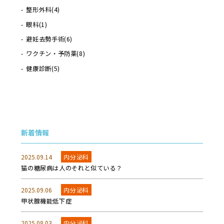
整形外科
(4)
眼科
(1)
避妊去勢手術
(6)
ワクチン・予防薬
(8)
健康診断
(5)
新着情報
2025.09.14
内分泌科
猫の糖尿病は人のそれと似ている？
2025.09.06
内分泌科
甲状腺機能低下症
2025.08.03
内分泌科