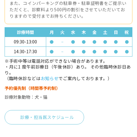
また、コインパーキングの駐車券・駐車証明書をご提示い
ただくと、診察料より500円の割引をさせていただいてお
りますので受付までお持ちください。
診療時間
月
火
水
木
金
土
日
祝
09:30-13:00
●
−
●
●
●
●
●
●
14:30-17:30
●
−
●
●
●
●
●
●
※手術中等は電話対応ができない場合があります。
・月に1 度午前診療日（午後休診）あり。 その他臨時休診日あ
り。
（臨時休診などは
お知らせ
でご案内しております。）
予約優先制（時間帯予約制）
診療対象動物：犬・猫
診療・担当医スケジュール