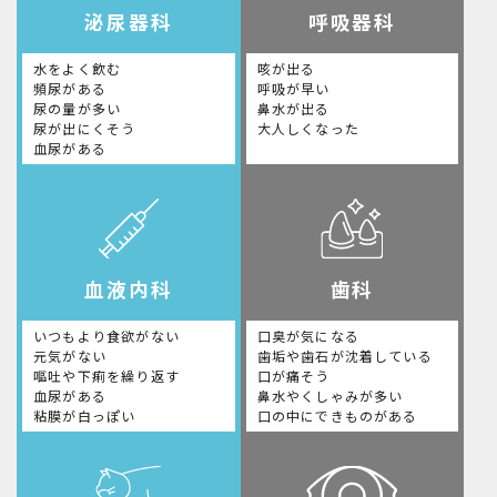
泌尿器科
呼吸器科
水をよく飲む
咳が出る
頻尿がある
呼吸が早い
尿の量が多い
鼻水が出る
尿が出にくそう
大人しくなった
血尿がある
血液内科
歯科
いつもより食欲がない
口臭が気になる
元気がない
歯垢や歯石が沈着している
嘔吐や下痢を繰り返す
口が痛そう
血尿がある
鼻水やくしゃみが多い
粘膜が白っぽい
口の中にできものがある