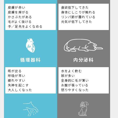
皮膚が赤い
食欲低下してきた
皮膚を痒がる
身体にしこりが触れる
かさぶたがある
リンパ節が腫れている
毛がよく抜ける
元気が低下してきた
手／足先をよくなめる
循環器科
内分泌科
咳が出る
水をよく飲む
呼吸が早い
尿が多い
疲れやすい
全身的に毛が薄い
失神を起こす
お腹が張っている
大人しくなった
怒りやすくなった