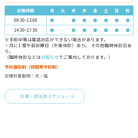
診療時間
月
火
水
木
金
土
日
祝
09:30-13:00
●
−
●
●
●
●
●
●
14:30-17:30
●
−
●
●
●
●
●
●
※手術中等は電話対応ができない場合があります。
・月に1 度午前診療日（午後休診）あり。 その他臨時休診日あ
り。
（臨時休診などは
お知らせ
でご案内しております。）
予約優先制（時間帯予約制）
診療対象動物：犬・猫
診療・担当医スケジュール