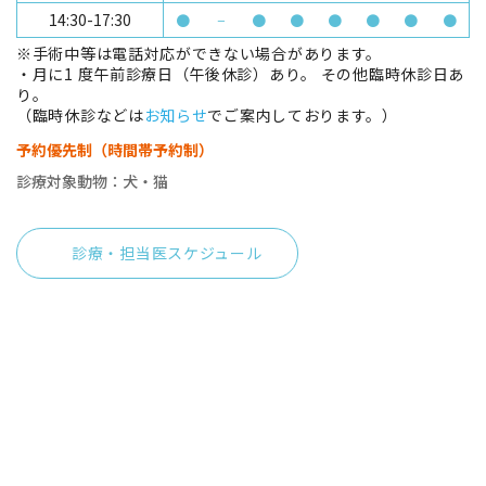
14:30-17:30
●
−
●
●
●
●
●
●
※手術中等は電話対応ができない場合があります。
・月に1 度午前診療日（午後休診）あり。 その他臨時休診日あ
り。
（臨時休診などは
お知らせ
でご案内しております。）
予約優先制（時間帯予約制）
診療対象動物：犬・猫
診療・担当医スケジュール