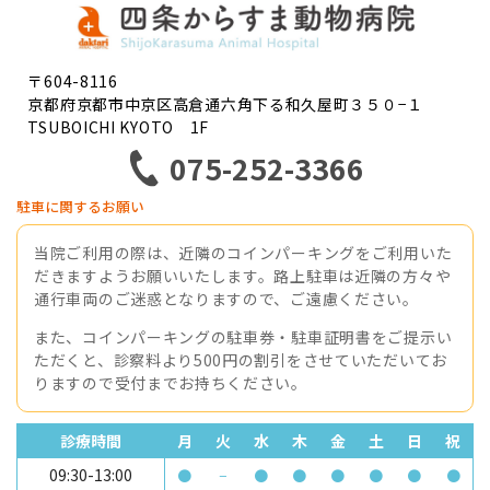
〒604-8116
京都府京都市中京区高倉通六角下る和久屋町３５０−１
TSUBOICHI KYOTO 1F
075-252-3366
駐車に関するお願い
当院ご利用の際は、近隣のコインパーキングをご利用いた
だきますようお願いいたします。路上駐車は近隣の方々や
通行車両のご迷惑となりますので、ご遠慮ください。
また、コインパーキングの駐車券・駐車証明書をご提示い
ただくと、診察料より500円の割引をさせていただいてお
りますので受付までお持ちください。
診療時間
月
火
水
木
金
土
日
祝
09:30-13:00
●
−
●
●
●
●
●
●