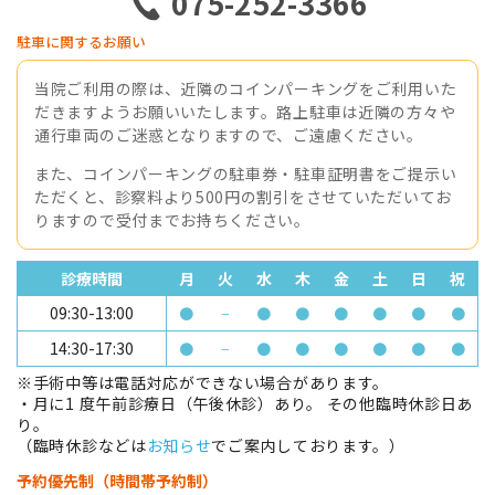
075-252-3366
駐車に関するお願い
当院ご利用の際は、近隣のコインパーキングをご利用いた
だきますようお願いいたします。路上駐車は近隣の方々や
通行車両のご迷惑となりますので、ご遠慮ください。
また、コインパーキングの駐車券・駐車証明書をご提示い
ただくと、診察料より500円の割引をさせていただいてお
りますので受付までお持ちください。
診療時間
月
火
水
木
金
土
日
祝
09:30-13:00
●
−
●
●
●
●
●
●
14:30-17:30
●
−
●
●
●
●
●
●
※手術中等は電話対応ができない場合があります。
・月に1 度午前診療日（午後休診）あり。 その他臨時休診日あ
り。
（臨時休診などは
お知らせ
でご案内しております。）
予約優先制（時間帯予約制）