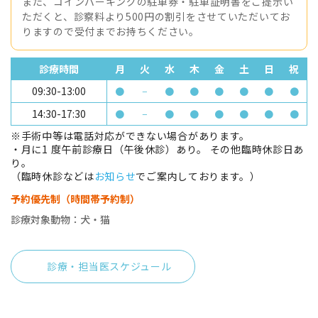
また、コインパーキングの駐車券・駐車証明書をご提示い
ただくと、診察料より500円の割引をさせていただいてお
りますので受付までお持ちください。
診療時間
月
火
水
木
金
土
日
祝
09:30-13:00
●
−
●
●
●
●
●
●
14:30-17:30
●
−
●
●
●
●
●
●
※手術中等は電話対応ができない場合があります。
・月に1 度午前診療日（午後休診）あり。 その他臨時休診日あ
り。
（臨時休診などは
お知らせ
でご案内しております。）
予約優先制（時間帯予約制）
診療対象動物：犬・猫
診療・担当医スケジュール