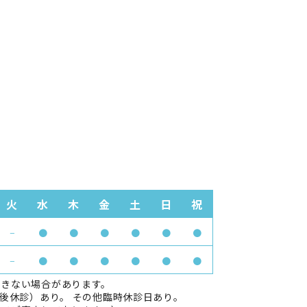
火
水
木
金
土
日
祝
−
●
●
●
●
●
●
−
●
●
●
●
●
●
できない場合があります。
午後休診）あり。 その他臨時休診日あり。