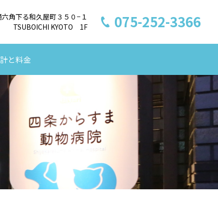
倉通六角下る和久屋町３５０−１
075-252-3366
TSUBOICHI KYOTO 1F
計と料金