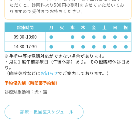
ただくと、診察料より500円の割引をさせていただいてお
りますので受付までお持ちください。
診療時間
月
火
水
木
金
土
日
祝
09:30-13:00
●
−
●
●
●
●
●
●
14:30-17:30
●
−
●
●
●
●
●
●
※手術中等は電話対応ができない場合があります。
・月に1 度午前診療日（午後休診）あり。 その他臨時休診日あ
り。
（臨時休診などは
お知らせ
でご案内しております。）
予約優先制（時間帯予約制）
診療対象動物：犬・猫
診療・担当医スケジュール