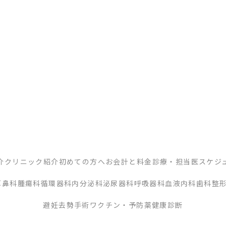
介
クリニック紹介
初めての方へ
お会計と料金
診療・担当医スケジ
耳鼻科
腫瘍科
循環器科
内分泌科
泌尿器科
呼吸器科
血液内科
歯科
整
避妊去勢手術
ワクチン・予防薬
健康診断