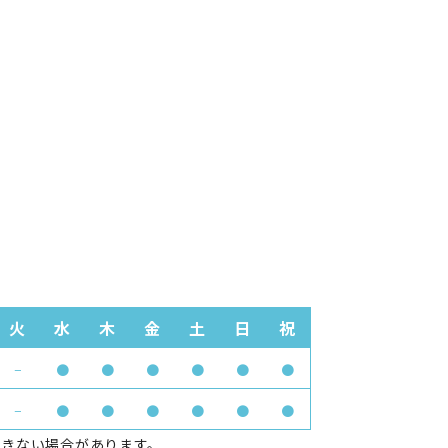
火
水
木
金
土
日
祝
−
●
●
●
●
●
●
−
●
●
●
●
●
●
できない場合があります。