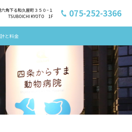
倉通六角下る和久屋町３５０−１
075-252-3366
TSUBOICHI KYOTO 1F
計と料金