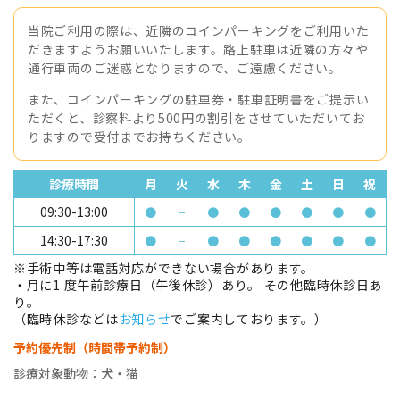
当院ご利用の際は、近隣のコインパーキングをご利用いた
だきますようお願いいたします。路上駐車は近隣の方々や
通行車両のご迷惑となりますので、ご遠慮ください。
また、コインパーキングの駐車券・駐車証明書をご提示い
ただくと、診察料より500円の割引をさせていただいてお
りますので受付までお持ちください。
診療時間
月
火
水
木
金
土
日
祝
09:30-13:00
●
−
●
●
●
●
●
●
14:30-17:30
●
−
●
●
●
●
●
●
※手術中等は電話対応ができない場合があります。
・月に1 度午前診療日（午後休診）あり。 その他臨時休診日あ
り。
（臨時休診などは
お知らせ
でご案内しております。）
予約優先制（時間帯予約制）
診療対象動物：犬・猫