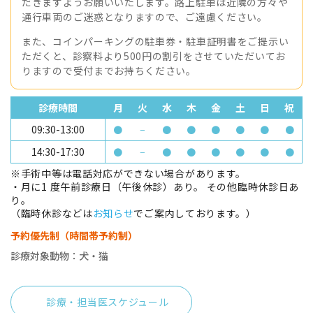
だきますようお願いいたします。路上駐車は近隣の方々や
通行車両のご迷惑となりますので、ご遠慮ください。
また、コインパーキングの駐車券・駐車証明書をご提示い
ただくと、診察料より500円の割引をさせていただいてお
りますので受付までお持ちください。
診療時間
月
火
水
木
金
土
日
祝
09:30-13:00
●
−
●
●
●
●
●
●
14:30-17:30
●
−
●
●
●
●
●
●
※手術中等は電話対応ができない場合があります。
・月に1 度午前診療日（午後休診）あり。 その他臨時休診日あ
り。
（臨時休診などは
お知らせ
でご案内しております。）
予約優先制（時間帯予約制）
診療対象動物：犬・猫
診療・担当医スケジュール